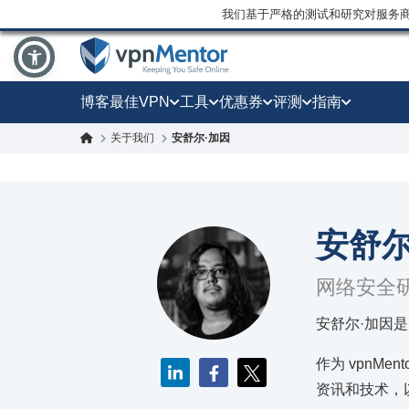
我们基于严格的测试和研究对服务
博客
最佳VPN
工具
优惠券
评测
指南
关于我们
安舒尔·加因
安舒尔
网络安全
安舒尔·加因是 
作为 vpnM
资讯和技术，