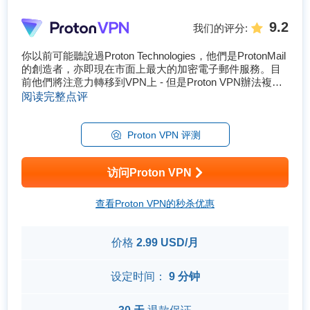
9.2
我们的评分
:
你以前可能聽說過Proton Technologies，他們是ProtonMail
的創造者，亦即現在市面上最大的加密電子郵件服務。目
前他們將注意力轉移到VPN上 - 但是Proton VPN辦法複製
其過去業務的突破性嗎？ 有鑑於其過去的聲譽，我們期望
阅读完整点评
Proton VPN在隱私和安全方面脫穎而出。而Proton VPN確
實做到了。從基礎功能到獨家功能，Prot...
Proton VPN 评测
访问Proton VPN
查看Proton VPN的秒杀优惠
价格
2.99 USD/月
设定时间：
9 分钟