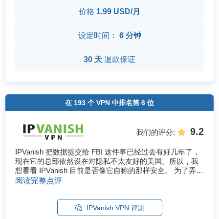
价格
1.99 USD/月
设定时间：
6 分钟
30 天
退款保证
在
193
个 VPN 中排名第
6
位
9.2
我们的评分
:
IPVanish 把数据提交给 FBI 这件事已经过去有好几年了，
现在它的总部依然设在对隐私不太友好的美国。所以，我
想看看 IPVanish 目前是否像它自称的那样安全。 为了弄清
楚这一点，我仔细地研究了 IPVanish 的隐私政策和所有
阅读完整点评
权，还测试了它的安全功能。我也深入研究了它的速度、
串流性能、服务器网络、�...
IPVanish VPN 评测