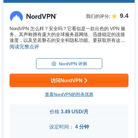
9.4
我们的评分
:
NordVPN 怎么样？安全吗？它看似是一款出色的 VPN 服
务。其声称拥有庞大的全球服务器网络、迅捷稳定的连接
速度，以及坚若磐石的安全和隐私功能。要获取所有这些
高级功能，只需 $3.09/month。这听上去颇为诱人，但当中
阅读完整点评
到底有没有什么猫腻？ 为了找出答案，我对 NordVPN 进
行了深度分析。我测试了它的�...
NordVPN 评测
访问NordVPN
查看NordVPN的秒杀优惠
价格
3.49 USD/月
设定时间：
4 分钟