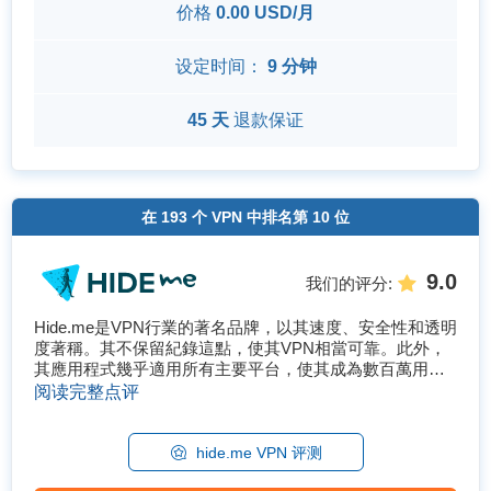
价格
0.00 USD/月
设定时间：
9 分钟
45 天
退款保证
在
193
个 VPN 中排名第
10
位
9.0
我们的评分
:
Hide.me是VPN行業的著名品牌，以其速度、安全性和透明
度著稱。其不保留紀錄這點，使其VPN相當可靠。此外，
其應用程式幾乎適用所有主要平台，使其成為數百萬用戶
的最愛。为此，请选择我们测试过有效的服务，例如前十
阅读完整点评
大VPN之一。其将提供无限带宽和数据，以利您访问所有
Netflix影音库。 Hide.me在亚洲...
hide.me VPN 评测