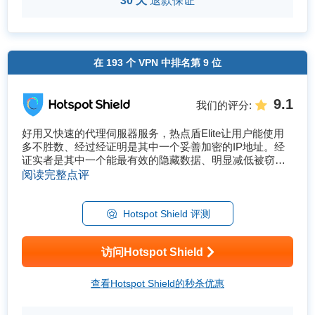
30 天
退款保证
在
193
个 VPN 中排名第
9
位
9.1
我们的评分
:
好用又快速的代理伺服器服务，热点盾Elite让用户能使用
多不胜数、经过经证明是其中一个妥善加密的IP地址。经
证实者是其中一个能最有效的隐藏数据、明显减低被窃听
的风险的服务。此外，热点也能对您的数据资料进行压
阅读完整点评
缩，让它能更快速的被传输到目的地。 可用性 这项服务的
伺服器设在美国，可�...
Hotspot Shield 评测
访问Hotspot Shield
查看Hotspot Shield的秒杀优惠