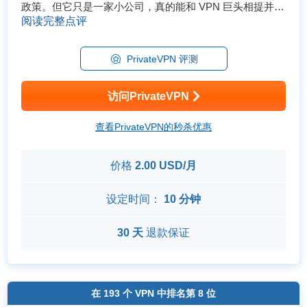
政策。但它只是一家小公司，真的能和 VPN 巨头相提并论
吗？ 为了一探究竟，我测试了 PrivateVPN 的所有功能。
阅读完整点评
我测试了它解锁每个主流平台的效果，看看它是否真的是
最佳流媒体 VPN。我做了大量�...
PrivateVPN 评测
访问PrivateVPN
查看PrivateVPN的秒杀优惠
价格
2.00 USD/月
设定时间：
10 分钟
30 天
退款保证
在
193
个 VPN 中排名第
8
位