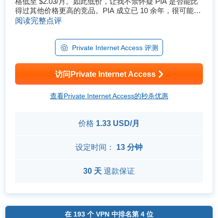
格低至 $2.03/月。如此低价，让我不禁怀疑 PIA 是否能比
得过其他价格更高的竞品。PIA 成立已 10 余年，很可能是
目前性价比最高的 VPN 之一。 为了了解 PIA 的真实性
阅读完整点评
能，我决定深入研究它的日志记录政策、安全功能和速度
表现。我还对它的流媒体平台解锁�...
Private Internet Access 评测
访问Private Internet Access
查看Private Internet Access的秒杀优惠
价格
1.33 USD/月
设定时间：
13 分钟
30 天
退款保证
在
193
个 VPN 中排名第
4
位