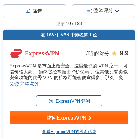
整体评分
筛选
显示
10
/
193
在
193
个 VPN 中排名第
1
位
9.9
我们的评分
:
ExpressVPN 是市面上最安全、速度最快的 VPN 之一，可
惜价格太高。 虽然它经常推出降价优惠， 但其他拥有类似
安全功能的优秀 VPN 的价格可能会便宜得多。那么，究竟
有没有必要花更多钱订阅像 ExpressVPN 这样的优质
阅读完整点评
VPN？ 为了找到答案，我亲自在桌面和移动设备上做了一
系列测试，涵盖了 Windows、Mac、Lin...
ExpressVPN 评测
访问ExpressVPN
查看ExpressVPN的秒杀优惠