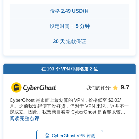
价格
2.49 USD/月
设定时间：
5 分钟
30 天
退款保证
在
193
个 VPN 中排名第
2
位
9.7
我们的评分
:
CyberGhost 是市面上最划算的 VPN，价格低至 $2.03/
月。之前我觉得便宜没好货，但对于 VPN 来说，这并不一
定成立。因此，我想亲自看看 CyberGhost 是否能以较低
的价格提供出色的服务。 我深入研究了 CyberGhost 的隐
阅读完整点评
私政策和安全措施，看它是否足够安全、值得推荐。我还
测试了它的服务器网络、速度、串流和...
CyberGhost VPN 评测