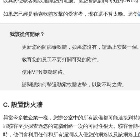
以其將使駭客難以追踪您的電腦。當您嘗試訪問可疑的URL時
如果您已經是勒索軟體攻擊的受害者，現在還不算太晚。這份
我該從何開始？
更新您的防病毒軟體，如果您沒有，請馬上安裝一個
教育您的員工不要打開可疑的附件。
使用VPN瀏覽網路。
請閱讀如何擊退勒索軟體攻擊，以防不時之需。
C. 設置防火牆
與當今多數企業一樣，您辦公室中的所有設備都可能連接到持
罪駭客至少探查過您的電腦網絡一次的可能性很大。駭客會隨
時，他們會利用任何和所有漏洞以入侵您的網絡以及該網絡上