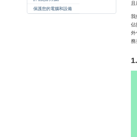
且
保護您的電腦和設備
我
佔
外
務
1