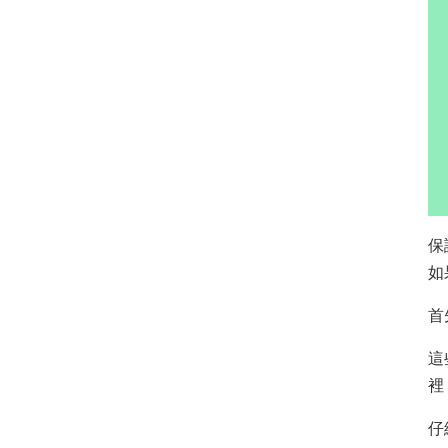
保
如
首
這
裡
仔