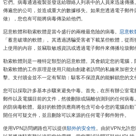
它們。病毒通過複製並發送給聯絡人列表中的人員來迅速傳播
傳遍您的公司，並造成重大的數據移失。如果您透過電子郵件
做），您也有可能將病毒傳染給他們。
惡意軟體和勒索軟體是當今盛行的兩種最危險的病毒。
惡意軟
「蓄意破壞的軟體」。其透過誘騙受害者下載某些軟體，從而
上使用的內容，並竊取敏感資訊或透過電子郵件來傳播垃圾郵
勒索軟體則是一種特定類型的惡意軟體。其會鎖定您的電腦，
勒索軟體的工作原理是使用只能由創建者訪問的私鑰來加密文件。
擊。支付贖金並不一定有幫助：駭客不保證真的能解鎖您的文
您可以採取許多基本步驟來避免中毒。首先，在所有辦公室電
郵件以及電腦目前的文件，然後刪除或隔離偵測到的任何病毒
的防病毒軟體。最好的軟體供應商將包含可命令您的電腦自動
開任何可疑文件，並且刪除可以來源的任何電子郵件附件。
使用VPN訪問網路也可以提供
額外的安全性
。由於VPN允許