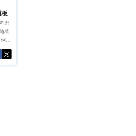
模板
考虑
随着
例”
在线
出改
应具
供一
以便
在线隐