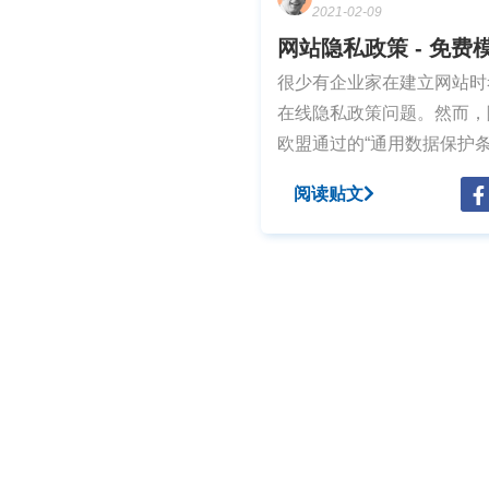
2021-02-09
网站隐私政策 - 免费
很少有企业家在建立网站时
在线隐私政策问题。然而，
欧盟通过的“通用数据保护条
（GDPR）法律通过，希望
阅读贴文
上开展业务的企业便需要做
变。 在这篇文章中，我们将详细
介绍一个成功的隐私政策所
备的要素，并在本页底部提
个符合GDPR的免费模板，
你着手构建自己的协议。 
私政策的基础 首先