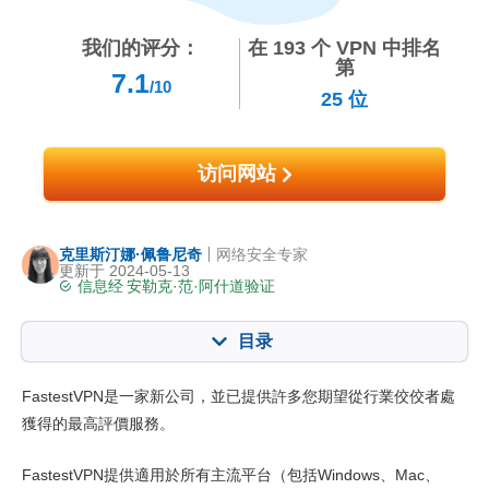
我们的评分：
在
193
个 VPN 中排名
第
7.1
/10
25
位
访问网站
克里斯汀娜·佩鲁尼奇
网络安全专家
更新于 2024-05-13
信息经
安勒克·范·阿什道
验证
目录
内容：:
我们的评分:
FastestVPN是一家新公司，並已提供許多您期望從行業佼佼者處
核心功能
7.5
獲得的最高評價服務。
安装与应用程序
6.5
FastestVPN提供適用於所有主流平台（包括Windows、Mac、