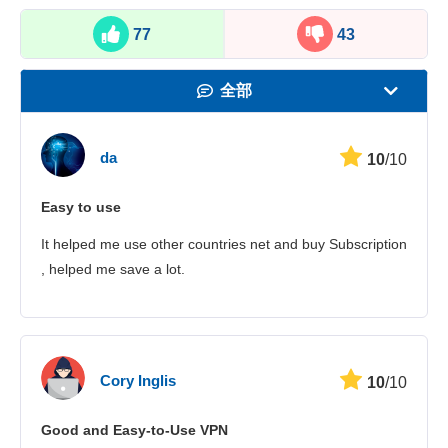
77
43
全部
速度
da
10
/10
看在线视频
Easy to use
安全性
It helped me use other countries net and buy Subscription
客服
, helped me save a lot.
Cory Inglis
10
/10
Good and Easy-to-Use VPN