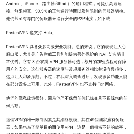
定价
7.8
Android、iPhone、路由器和Kodi）的應用程式，可提供高速連
接、無限頻寬、99.9％的正常運行時間以及無限制的伺服器切換。
可靠度与客服支持
8.0
他們甚至有專門的伺服器來進行安全的P2P連接，如下載。
FastestVPN 也支持 Hulu。
FastestVPN 具备众多高级安全功能。总的来说，它的表现让人心
服口服，尤其是广告拦截工具和能提供额外保护的 NAT 防火墙非
常优秀。它有 3 台双跳 VPN 服务器可选，额外的加密流程可保障
用户的安全。这些服务器的速度与常规服务器相比并没有慢很多，
这点让人印象深刻。不过，在我深入调查过后，发现很多功能只能
在部分设备上可用。此外，FastestVPN 也不支持 Tor 网络。
他們的隱私政策很好，因為他們不保留任何紀錄並且不跟踪您的任
何活動。
這個VPN的唯一限制因素是其網絡規模。其在49個國家擁有伺服
器，如果您為了簡單目的而使用VPN，這是一個相當不錯的數字，