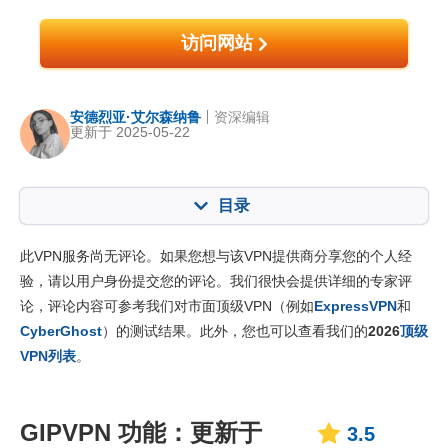
访问网站
安德烈亚·艾尔森纳鲁
资深编辑
更新于 2025-05-22
目录
内容：:
我们的评分:
此VPN服务尚无评论。如果您想与该VPN提供商分享您的个人经
核心功能
3.5
验，请以用户身份提交您的评论。我们很快会提供详细的专家评
论，评论内容可参考我们对市面顶级VPN（例如
ExpressVPN
和
安装与应用程序
5.3
CyberGhost
）的测试结果。此外，您也可以查看我们的
2026
顶级
定价
5.3
VPN列表
。
可靠度与客服支持
3.3
GIPVPN 功能：更新于
3.5