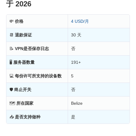
于 2026
💸
价格
4 USD/月
📆
退款保证
30 天
📝
VPN是否保存日志
否
🖥
服务器数量
191+
💻
每份许可所支持的设备数
5
🛡
终止开关
否
🗺
所在国家
Belize
📥
是否支持做种
是