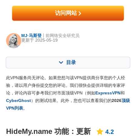
访问网站
MJ·马斯登
前网络安全研究员
更新于 2025-05-19
目录
内容：:
我们的评分:
此VPN服务尚无评论。如果您想与该VPN提供商分享您的个人经
核心功能
4.2
验，请以用户身份提交您的评论。我们很快会提供详细的专家评
论，评论内容可参考我们对市面顶级VPN（例如
ExpressVPN
和
安装与应用程序
6.0
CyberGhost
）的测试结果。此外，您也可以查看我们的
2026
顶级
定价
7.6
VPN列表
。
可靠度与客服支持
6.3
HideMy.name 功能：更新
4.2