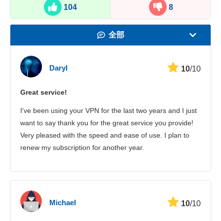
104
8
全部
速度
Daryl
10
/10
看在线视频
Great service!
安全性
I've been using your VPN for the last two years and I just
客服
want to say thank you for the great service you provide!
Very pleased with the speed and ease of use. I plan to
renew my subscription for another year.
Michael
10
/10