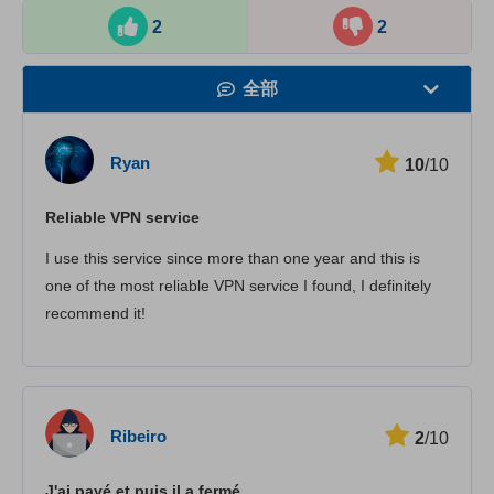
2
2
全部
速度
Ryan
10
/10
看在线视频
Reliable VPN service
安全性
I use this service since more than one year and this is
客服
one of the most reliable VPN service I found, I definitely
recommend it!
Ribeiro
2
/10
J'ai payé et puis il a fermé