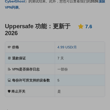
CyberGhost
）的测试结果。此外，您也可以查看我们的
2026
顶级
定价
8.6
VPN列表
。
可靠度与客服支持
8.2
Uppersafe 功能：更新于
7.6
2026
💸
价格
4.99 USD/月
📆
退款保证
7 天
📝
VPN是否保存日志
一部份
💻
每份许可所支持的设备数
5
🛡
终止开关
是