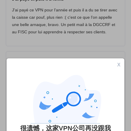
J'ai payé ce VPN pour l'année et puis il a du se tirer avec
la caisse car pouf, plus rien :( c'est ce que l'on appelle
une belle arnaque, bravo. Un petit mail à la DGCCRF et
au FISC pour lui apprendre à respecter ses clients.
Sandra
X
4
/10
Très mécontente
Déjà, acheté 2 mois avant fermeture. Aucun mail pour
prévenir, site de suite fermé donc plus d'accès au
compte, etc... Mails bloqués en sortie à cause de l'outil,
sans solution ni aide à ce jour. L0 je découvre que malgré
la suppression du programme et de l'extension, des sites
restent bloqués par Uppersafe ! 0 support via Facebook,
很遗憾，这家VPN公司再没跟我