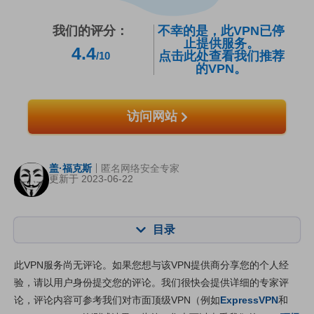
我们的评分：
不幸的是，此VPN已停
止提供服务。
4.4
点击此处查看我们推荐
/10
的VPN。
访问网站
盖·福克斯
匿名网络安全专家
更新于 2023-06-22
目录
内容：:
我们的评分:
此VPN服务尚无评论。如果您想与该VPN提供商分享您的个人经
核心功能
7.6
验，请以用户身份提交您的评论。我们很快会提供详细的专家评
论，评论内容可参考我们对市面顶级VPN（例如
ExpressVPN
和
安装与应用程序
7.8