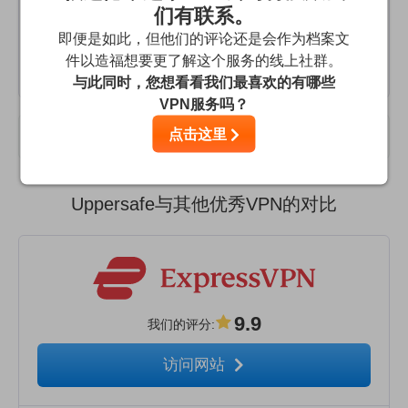
je ne sais même pas comment m'en débarrasser. Et 0
们有联系。
remboursement bien sûr. Pour la 1ère fois que je paye un
即便是如此，但他们的评论还是会作为档案文
pare-feu et prends du français, écoeurée !
件以造福想要更了解这个服务的线上社群。
与此同时，您想看看我们最喜欢的有哪些
VPN服务吗？
点击这里
用户评价
Uppersafe与其他优秀VPN的对比
9.9
我们的评分
:
访问网站