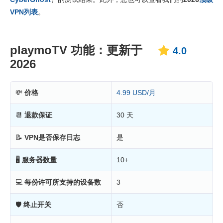
定价
5.0
VPN列表
。
可靠度与客服支持
4.0
playmoTV 功能：更新于
4.0
2026
💸
价格
4.99 USD/月
📆
退款保证
30 天
📝
VPN是否保存日志
是
🖥
服务器数量
10+
💻
每份许可所支持的设备数
3
🛡
终止开关
否