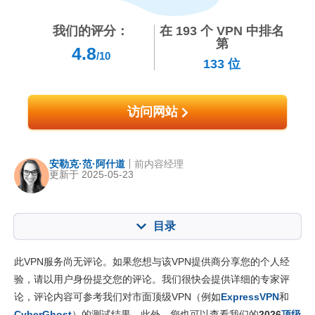
我们的评分：
在
193
个 VPN 中排名
第
4.8
/10
133
位
访问网站
安勒克·范·阿什道
前内容经理
更新于 2025-05-23
目录
内容：:
我们的评分:
此VPN服务尚无评论。如果您想与该VPN提供商分享您的个人经
核心功能
4.0
验，请以用户身份提交您的评论。我们很快会提供详细的专家评
论，评论内容可参考我们对市面顶级VPN（例如
ExpressVPN
和
安装与应用程序
8.8
CyberGhost
）的测试结果。此外，您也可以查看我们的
2026
顶级