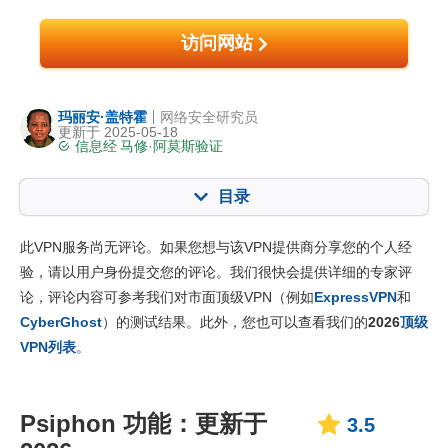
访问网站
玛丽安·盖特霍
网络安全研究员
更新于 2025-05-18
信息经
马修·阿莫斯
验证
目录
内容：:
我们的评分:
此VPN服务尚无评论。如果您想与该VPN提供商分享您的个人经
核心功能
3.5
验，请以用户身份提交您的评论。我们很快会提供详细的专家评
论，评论内容可参考我们对市面顶级VPN（例如
ExpressVPN
和
安装与应用程序
7.0
CyberGhost
）的测试结果。此外，您也可以查看我们的
2026
顶级
定价
4.0
VPN列表
。
可靠度与客服支持
1.0
Psiphon 功能：更新于
3.5