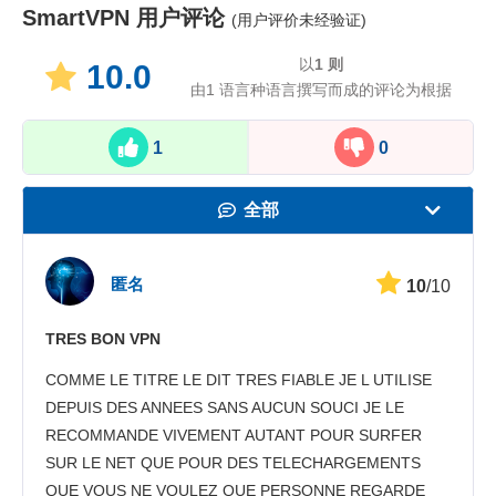
SmartVPN
用户评论
(用户评价未经验证)
以
1
则
10.0
由1 语言种语言撰写而成的评论为根据
1
0
全部
速度
匿名
10
/10
看在线视频
TRES BON VPN
安全性
COMME LE TITRE LE DIT TRES FIABLE JE L UTILISE
客服
DEPUIS DES ANNEES SANS AUCUN SOUCI JE LE
RECOMMANDE VIVEMENT AUTANT POUR SURFER
SUR LE NET QUE POUR DES TELECHARGEMENTS
QUE VOUS NE VOULEZ QUE PERSONNE REGARDE