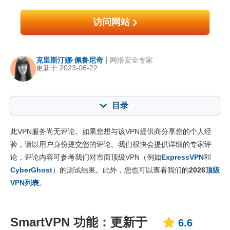
访问网站
克里斯汀娜·佩鲁尼奇
网络安全专家
更新于 2023-06-22
目录
内容：:
我们的评分:
此VPN服务尚无评论。如果您想与该VPN提供商分享您的个人经
核心功能
6.6
验，请以用户身份提交您的评论。我们很快会提供详细的专家评
论，评论内容可参考我们对市面顶级VPN（例如
ExpressVPN
和
安装与应用程序
6.8
CyberGhost
）的测试结果。此外，您也可以查看我们的
2026
顶级
定价
6.7
VPN列表
。
可靠度与客服支持
6.8
SmartVPN 功能：更新于
6.6