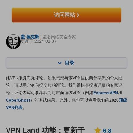
访问网站
盖·福克斯
匿名网络安全专家
更新于 2024-02-07
目录
内容：:
我们的评分:
此VPN服务尚无评论。如果您想与该VPN提供商分享您的个人经
核心功能
6.8
验，请以用户身份提交您的评论。我们很快会提供详细的专家评
论，评论内容可参考我们对市面顶级VPN（例如
ExpressVPN
和
安装与应用程序
7.4
CyberGhost
）的测试结果。此外，您也可以查看我们的
2026
顶级
定价
6.8
VPN列表
。
可靠度与客服支持
7.4
VPN Land 功能：更新于
6.8