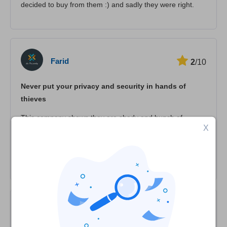
decided to buy from them :) and sadly they were right.
Farid
2
/10
Never put your privacy and security in hands of
thieves
This company shown they are shady and bunch of
X
thieves by selling lifetime plans and cancelling them after
a year, are you really want to put your safety at hands of
such people? I would never trust them!
匿名
2
/10