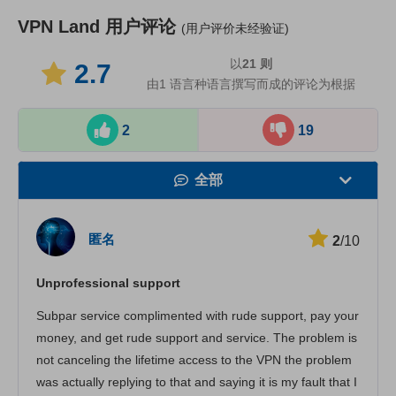
VPN Land
用户评论
(用户评价未经验证)
以
21
则
2.7
由1 语言种语言撰写而成的评论为根据
2
19
全部
速度
匿名
2
/10
看在线视频
Unprofessional support
安全性
Subpar service complimented with rude support, pay your
客服
money, and get rude support and service. The problem is
not canceling the lifetime access to the VPN the problem
was actually replying to that and saying it is my fault that I