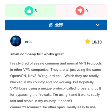
8
0
全部
速度
eris
10
/10
看在线视频
small company but works great
安全性
I really tired of seeing common and normal VPN Protocols
客服
in other VPN companies! They are all just using the same
OpenVPN, ikev2, Wireguard ect... Which they are totally
blocked in my country and not working. But hopefully
VPNHouse using a unique protocol called iprose and built
for bypassing the firewalls. I'm using it and it works really
fast and stable in my country. It doesn't
connect/disconnect like other vpns. Really easy to use