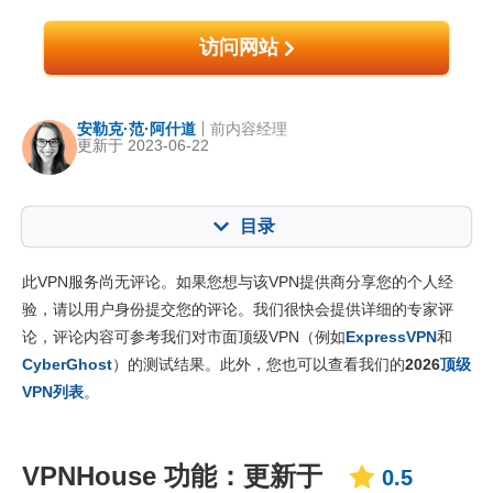
访问网站
安勒克·范·阿什道
前内容经理
更新于 2023-06-22
目录
内容：:
我们的评分:
此VPN服务尚无评论。如果您想与该VPN提供商分享您的个人经
核心功能
0.5
验，请以用户身份提交您的评论。我们很快会提供详细的专家评
论，评论内容可参考我们对市面顶级VPN（例如
ExpressVPN
和
安装与应用程序
3.0
CyberGhost
）的测试结果。此外，您也可以查看我们的
2026
顶级
定价
4.5
VPN列表
。
可靠度与客服支持
2.0
VPNHouse 功能：更新于
0.5