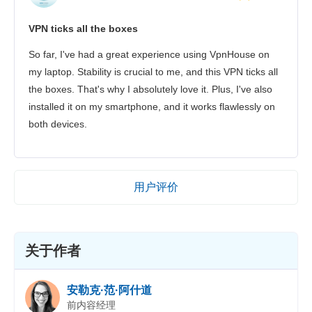
VPN ticks all the boxes
So far, I've had a great experience using VpnHouse on
my laptop. Stability is crucial to me, and this VPN ticks all
the boxes. That's why I absolutely love it. Plus, I've also
installed it on my smartphone, and it works flawlessly on
both devices.
用户评价
关于作者
安勒克·范·阿什道
前内容经理