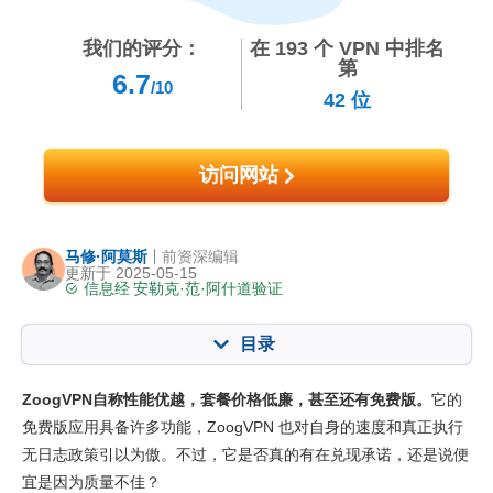
我们的评分：
在
193
个 VPN 中排名
第
6.7
/10
42
位
访问网站
马修·阿莫斯
前资深编辑
更新于 2025-05-15
信息经
安勒克·范·阿什道
验证
目录
内容：:
我们的评分:
ZoogVPN自称性能优越，套餐价格低廉，甚至还有免费版。
它的
核心功能
6.6
免费版应用具备许多功能，ZoogVPN 也对自身的速度和真正执行
无日志政策引以为傲。不过，它是否真的有在兑现承诺，还是说便
看在线视频
5.7
宜是因为质量不佳？