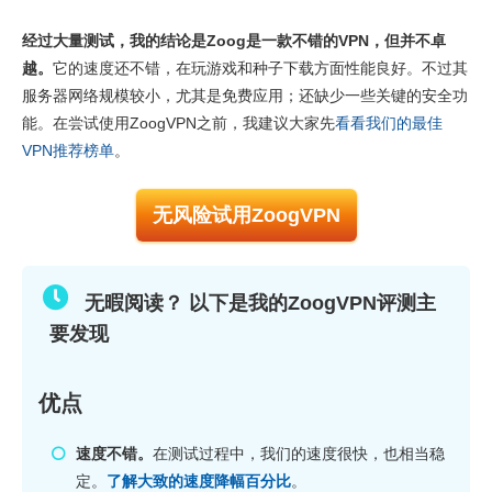
速度
7.0
经过大量测试，我的结论是Zoog是一款不错的VPN，但并不卓
玩游戏
8.0
越。
它的速度还不错，在玩游戏和种子下载方面性能良好。不过其
服务器网络
4.0
服务器网络规模较小，尤其是免费应用；还缺少一些关键的安全功
安全性
6.0
能。在尝试使用ZoogVPN之前，我建议大家先
看看我们的最佳
VPN推荐榜单
。
隐私
7.5
种子下载
7.5
无风险试用ZoogVPN
安装与应用程序
7.0
定价
6.0
无暇阅读？ 以下是我的ZoogVPN评测主
可靠度与客服支持
8.0
要发现
优点
速度不错。
在测试过程中，我们的速度很快，也相当稳
定。
了解大致的速度降幅百分比
。