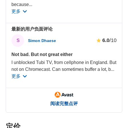
because
...
更多
最新的用户负面评论
6.0
/10
S
Simon Dhaese
Not bad. But not great either
I unblocked Tubi TV, from cellphone in England. But
not on Chromecast. Can sometimes buffer a lot, b
...
更多
阅读完整点评
定价