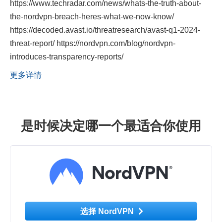
https://www.techradar.com/news/whats-the-truth-about-
the-nordvpn-breach-heres-what-we-now-know/
https://decoded.avast.io/threatresearch/avast-q1-2024-
threat-report/ https://nordvpn.com/blog/nordvpn-
introduces-transparency-reports/
更多详情
是时候决定哪一个最适合你使用
选择 NordVPN