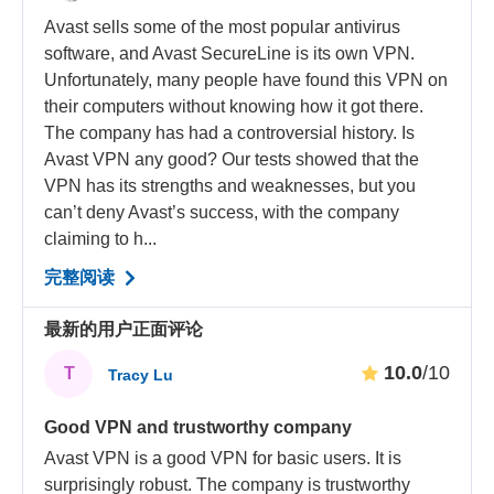
Avast sells some of the most popular antivirus
software, and Avast SecureLine is its own VPN.
Unfortunately, many people have found this VPN on
their computers without knowing how it got there.
The company has had a controversial history. Is
Avast VPN any good? Our tests showed that the
VPN has its strengths and weaknesses, but you
can’t deny Avast’s success, with the company
claiming to h...
完整阅读
最新的用户正面评论
10.0
/10
T
Tracy Lu
Good VPN and trustworthy company
Avast VPN is a good VPN for basic users. It is
surprisingly robust. The company is trustworthy