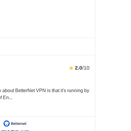
2.0
/10
about BetterNet VPN is that it's running by
f En
...