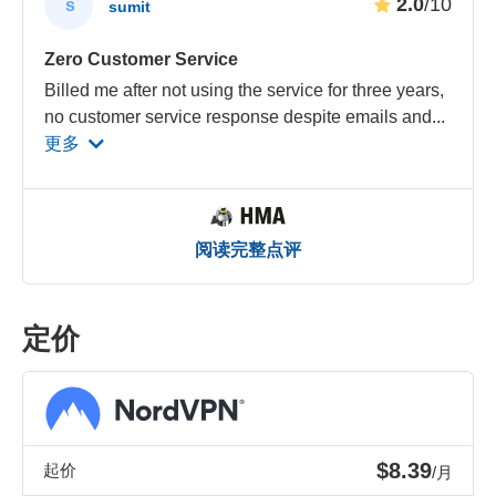
2.0
/10
s
sumit
Zero Customer Service
Billed me after not using the service for three years,
no customer service response despite emails and
...
更多
阅读完整点评
定价
$8.39
起价
/月