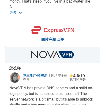
month. That's steep if you live in a backwater like
A
...
更多
阅读完整点评
怎么样
4.6
/10
克里斯汀·哈塞尔
网络安全研
我们的评分
究员
NovaVPN has private DNS servers and a solid no-
logs policy, but is it as secure as it seems? The
server network is a bit small but it's able to unblock
Netflix and a few more popular sites, including