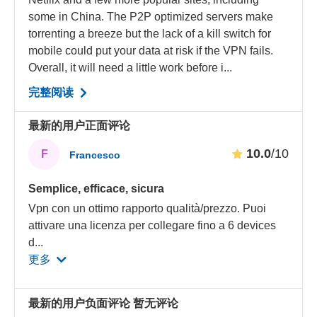
some in China. The P2P optimized servers make
torrenting a breeze but the lack of a kill switch for
mobile could put your data at risk if the VPN fails.
Overall, it will need a little work before i...
完整阅读
最新的用户正面评论
10.0
/10
F
Francesco
Semplice, efficace, sicura
Vpn con un ottimo rapporto qualità/prezzo. Puoi
attivare una licenza per collegare fino a 6 devices
d
...
更多
最新的用户负面评论
暂无评论