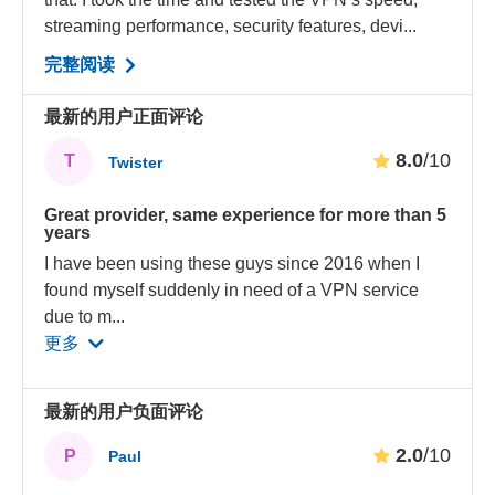
streaming performance, security features, devi...
完整阅读
最新的用户正面评论
8.0
/10
T
Twister
Great provider, same experience for more than 5
years
I have been using these guys since 2016 when I
found myself suddenly in need of a VPN service
due to m
...
更多
最新的用户负面评论
2.0
/10
P
Paul