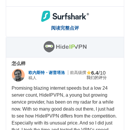
阅读完整点评
怎么样
6.4
/10
欧内斯特・谢普塔洛
前高级撰
我们的评分
稿人
Promising blazing internet speeds but a low 24
server count, HideIPVPN, a young but growing
service provider, has been on my radar for a while
now. With so many good deals out there, I just had
to see how HideIPVPN differs from the competition.
Especially with its unusual price. And so I did just
that. I took the time and tested the VPN’s speed,