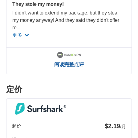
They stole my money!
I didn't want to extend my package, but they steal
my money anyway! And they said they didn't offer
re
...
更多
阅读完整点评
定价
$2.19
起价
/月