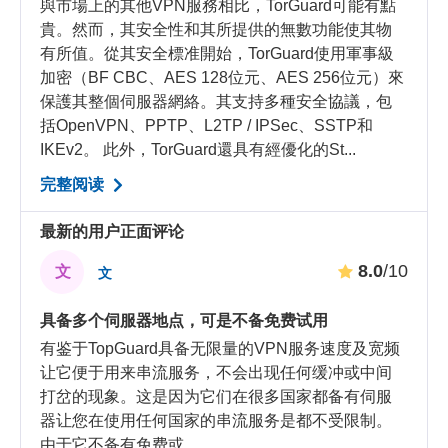
與市場上的其他VPN服務相比，TorGuard可能有點
貴。然而，其安全性和其所提供的無數功能使其物
有所值。從其安全標准開始，TorGuard使用軍事級
加密（BF CBC、AES 128位元、AES 256位元）來
保護其整個伺服器網絡。其支持多種安全協議，包
括OpenVPN、PPTP、L2TP / IPSec、SSTP和
IKEv2。 此外，TorGuard還具有經優化的St...
完整阅读
最新的用户正面评论
8.0
/10
文
文
具备多个伺服器地点，可是不备免费试用
有鉴于TopGuard具备无限量的VPN服务速度及宽频
让它便于用来串流服务，不会出现任何缓冲或中间
打岔的现象。这是因为它们在很多国家都备有伺服
器让您在使用任何国家的串流服务是都不受限制。
由于它不备有免费或
...