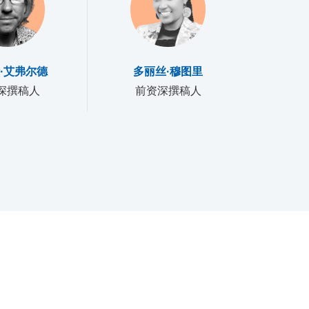
·艾弗尔德
多丽丝·穆图里
深撰稿人
前资深撰稿人