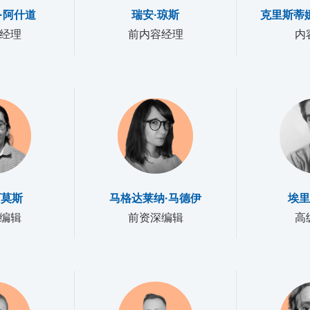
·阿什道
瑞安·琼斯
克里斯蒂
经理
前内容经理
内
阿莫斯
马格达莱纳·马德伊
埃里
编辑
前资深编辑
高