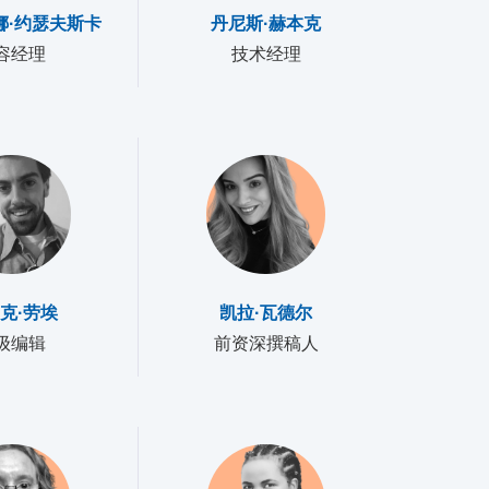
娜·约瑟夫斯卡
丹尼斯·赫本克
容经理
技术经理
克·劳埃
凯拉·瓦德尔
级编辑
前资深撰稿人