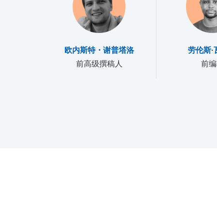
欧内斯特・谢普塔洛
劳伦斯·
前高级撰稿人
前编