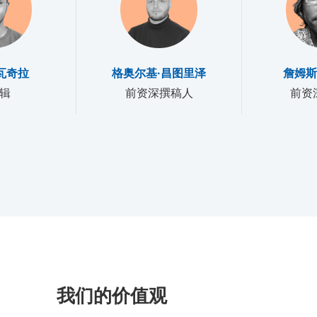
瓦奇拉
格奥尔基·昌图里泽
詹姆斯
辑
前资深撰稿人
前资
我们的价值观