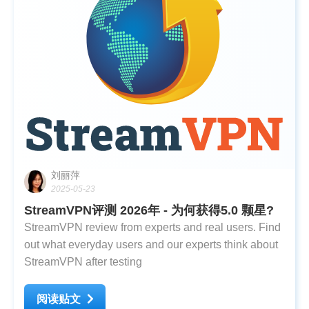
刘丽萍
2025-05-23
StreamVPN评测 2026年 - 为何获得5.0 颗星?
StreamVPN review from experts and real users. Find
out what everyday users and our experts think about
StreamVPN after testing
阅读贴文