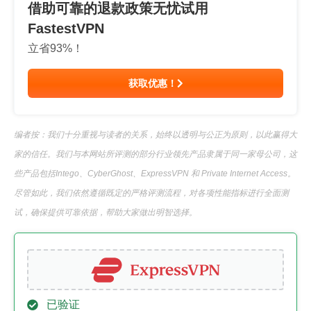
借助可靠的退款政策无忧试用
FastestVPN
立省
93
%！
获取优惠！
编者按：我们十分重视与读者的关系，始终以透明与公正为原则，以此赢得大
家的信任。我们与本网站所评测的部分行业领先产品隶属于同一家母公司，这
些产品包括Intego、CyberGhost、ExpressVPN 和 Private Internet Access。
尽管如此，我们依然遵循既定的严格评测流程，对各项性能指标进行全面测
试，确保提供可靠依据，帮助大家做出明智选择。
已验证