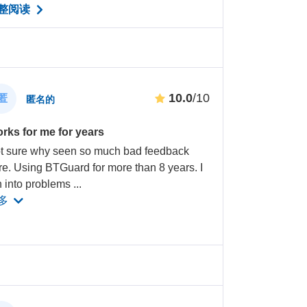
整阅读
10.0
/10
匿
匿名的
rks for me for years
t sure why seen so much bad feedback
re. Using BTGuard for more than 8 years. I
n into problems
...
多