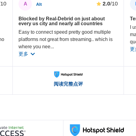
/10
2.0
/10
A
Alt
Blocked by Real-Debrid on just about
Te
every us city and nearly all countries
I 
Easy to connect speed pretty good multiple
ma
no
platforms not great from streaming.. which is
qu
where you nee
...
更
更多
阅读完整点评