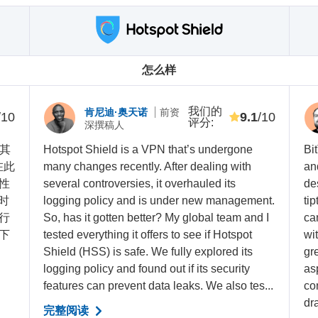
怎么样
我们的
肯尼迪·奥天诺
前资
/10
9.1
/10
评分
:
深撰稿人
过其
Hotspot Shield is a VPN that’s undergone
Bi
在此
many changes recently. After dealing with
and
性
several controversies, it overhauled its
de
段时
logging policy and is under new management.
tip
行
So, has it gotten better? My global team and I
ca
下
tested everything it offers to see if Hotspot
wi
Shield (HSS) is safe. We fully explored its
gre
logging policy and found out if its security
as
features can prevent data leaks. We also tes...
co
dr
完整阅读