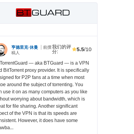
我们的评
亨德里克·休曼
前撰
5.5
/10
分
:
稿人
tTorrentGuard — aka BTGuard — is a VPN
 BitTorrent proxy provider. It is specifically
signed for P2P fans at a time when most
toe around the subject of torrenting. You
n use it on as many computers as you like
thout worrying about bandwidth, which is
at for file sharing. Another significant
pect of the VPN is that its speeds are
nsistent. However, it does have some
awba...