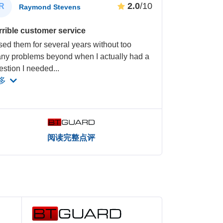
2.0
/10
R
Raymond Stevens
rrible customer service
used them for several years without too
ny problems beyond when I actually had a
estion I needed
...
多
阅读完整点评