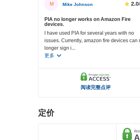
2.0
M
Mike Johnson
PIA no longer works on Amazon Fire
devices.
I have used PIA for several years with no
issues. Currently, amazon fire devices can 
longer sign i
...
更多
阅读完整点评
定价