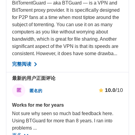
BitTorrentGuard — aka BTGuard — is a VPN and
BitTorrent proxy provider. It is specifically designed
for P2P fans at a time when most tiptoe around the
subject of torrenting. You can use it on as many
computers as you like without worrying about
bandwidth, which is great for file sharing. Another
significant aspect of the VPN is that its speeds are
consistent. However, it does have some drawba...
完整阅读
最新的用户正面评论
10.0
/10
匿
匿名的
Works for me for years
Not sure why seen so much bad feedback here.
Using BTGuard for more than 8 years. I ran into
problems
...