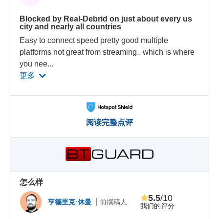
Blocked by Real-Debrid on just about every us
city and nearly all countries
Easy to connect speed pretty good multiple
platforms not great from streaming.. which is where
you nee
...
更多
阅读完整点评
怎么样
5.5
/10
亨德里克·休曼
前撰稿人
我们的评分