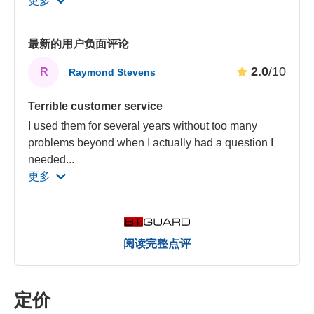
更多
最新的用户负面评论
2.0
/10
R
Raymond Stevens
Terrible customer service
I used them for several years without too many
problems beyond when I actually had a question I
needed
...
更多
阅读完整点评
定价