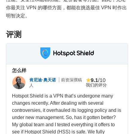
你最关注 VPN 的哪些方面，都能在挑选最佳 VPN 时作出
明智决定。
评测
怎么样
9.1
/10
肯尼迪·奥天诺
前资深撰稿
我们的评分
人
Hotspot Shield is a VPN that’s undergone many
changes recently. After dealing with several
controversies, it overhauled its logging policy and is
under new management. So, has it gotten better?
My global team and I tested everything it offers to
see if Hotspot Shield (HSS) is safe. We fully