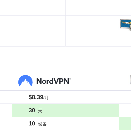
$8.39
/月
30
天
10
设备