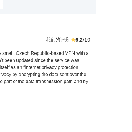
6.2
/10
我们的评分
:
vely small, Czech Republic-based VPN with a
sn’t been updated since the service was
tself as an “internet privacy protection
privacy by encrypting the data sent over the
le part of the data transmission path and by
..