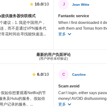
10.0
/10
J
Jean Witte
Area提供服务器快联模式
Fantastic service
建议：1. 我是中国用户，
When I first downloaded it did
连，而不是通过VPN服务代
with them and Tomas from t
国，经常花时间在寻找能快速连
...
更多
最新的用户负面评论
(用户评价未经验证)
6.0
/10
C
Caroline
Scam avoid
如你想要观看Netflix的节
Can’t login, either says pass
x服务及Hulu的服务。假如你
money! AVOID disillusionin
用户记录的服务。
...
更多