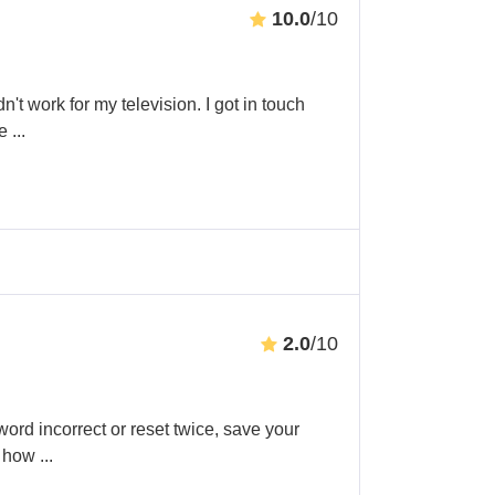
10.0
/10
n't work for my television. I got in touch
he
...
2.0
/10
word incorrect or reset twice, save your
g how
...