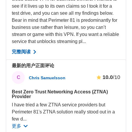
see if it lives up to its own claims so I took it for a
test drive, and you can see all my findings below.
Bear in mind that Perimeter 81 is predominantly for
business use rather than leisure, so you can’t
stream or game with this VPN. If you want a reliable
service that unblocks streaming pl...
完整阅读
最新的用户正面评论
10.0
/10
C
Chris Samuelsson
Best Zero Trust Networking Access (ZTNA)
Provider
I have tried a few ZTNA service providers but
Perimeter 81's ZTNA solution really stood out in a
few d
...
更多