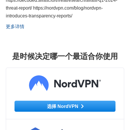
https://decoded.avast.io/threatresearch/avast-q1-2024-
threat-report/ https://nordvpn.com/blog/nordvpn-
introduces-transparency-reports/
更多详情
是时候决定哪一个最适合你使用
选择 NordVPN