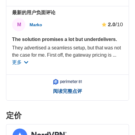
最新的用户负面评论
2.0
/10
M
Marko
The solution promises a lot but underdelivers.
They advertised a seamless setup, but that was not
the case for me. First off, the gateway pricing is
...
更多
阅读完整点评
定价