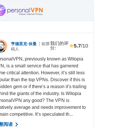
我们的评
亨德里克·休曼
前撰
5.7
/10
分
:
稿人
rsonalVPN, previously known as Witopia
N, is a small service that has garnered
e critical attention. However, it’s still less
pular than the top VPNs. Discover if this is
idden gem or if there's a reason it’s trailing
ind the giants of the industry. Is Witopia
rsonalVPN any good? The VPN is
latively average and needs improvement to
ain competitive. It’s speculated th...
整阅读