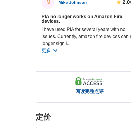
2.0
M
Mike Johnson
PIA no longer works on Amazon Fire
devices.
I have used PIA for several years with no
issues. Currently, amazon fire devices can 
longer sign i
...
更多
阅读完整点评
定价