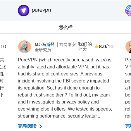
怎么样
我们的
MJ·马斯登
前网络安
/10
8.0
/10
评分
:
全研究员
过其
PureVPN (which recently purchased Ivacy) is
Pe
在此
a highly rated and affordable VPN, but it has
VP
性
had its share of controversies. A previous
som
段时
incident involving the FBI severely impacted
po
行
its reputation. So, has it done enough to
a h
下
rebuild trust since then? To find out, my team
beh
and I investigated its privacy policy and
pe
everything else it offers. We tested its speeds,
re
streaming performance, security featur...
rem
完整阅读
完