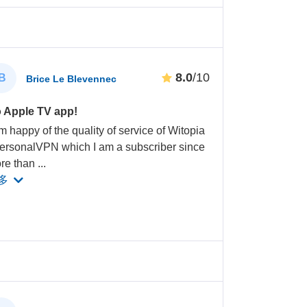
8.0
/10
B
Brice Le Blevennec
 Apple TV app!
m happy of the quality of service of Witopia
PersonalVPN which I am a subscriber since
re than
...
多