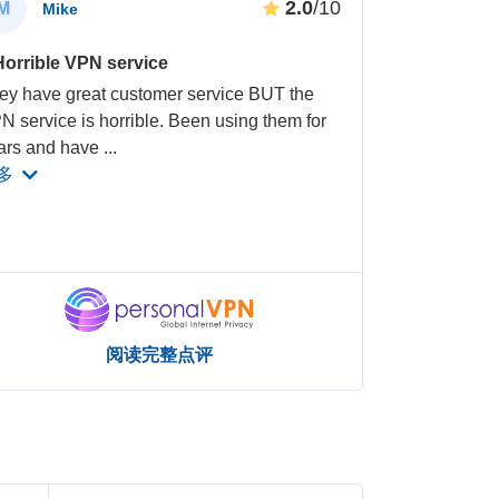
2.0
/10
M
Mike
Horrible VPN service
ey have great customer service BUT the
N service is horrible. Been using them for
ars and have
...
多
阅读完整点评