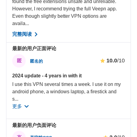
found the free extensions unsafe and unreliable.
However, I recommend trying the full Veepn app.
Even though slightly better VPN options are
availa...
完整阅读
最新的用户正面评论
10.0
/10
匿
匿名的
2024 update - 4 years in with it
I use this VPN several times a week. I use it on my
android phone, a windows laptop, a firestick and
s
...
更多
最新的用户负面评论