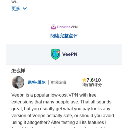
wi
...
更多
阅读完整点评
怎么样
7.6
/10
凯特·维尔
资深编辑
我们的评分
Veepn is a popular low-cost VPN with free
extensions that many people use. That all sounds
great, but you usually get what you pay for. Is any
version of Veepn actually safe, or should you avoid
using it altogether? After testing all its features I